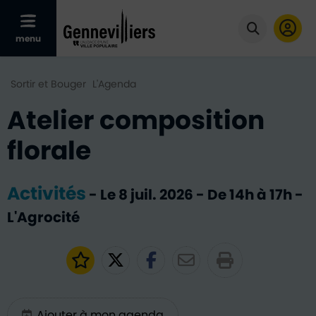
Afficher le menu mobile
Cliquer po
menu
Sortir et Bouger
L'Agenda
Atelier composition
florale
Activités
-
Le
8
juil.
2026
- De 14h à 17h
-
L'Agrocité
Ajouter aux favoris
Partager sur Twitter
Partager sur Faceb
Partager par e
Ajouter à mon agenda