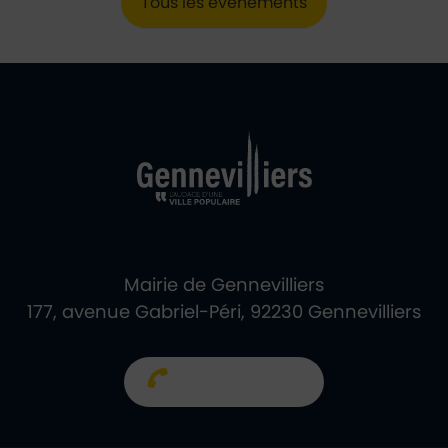
Tous les événements
Ville de Gennevill
Retour à l'accueil
Mairie de Gennevilliers
177, avenue Gabriel-Péri, 92230 Gennevilliers
01 40 85 66 66