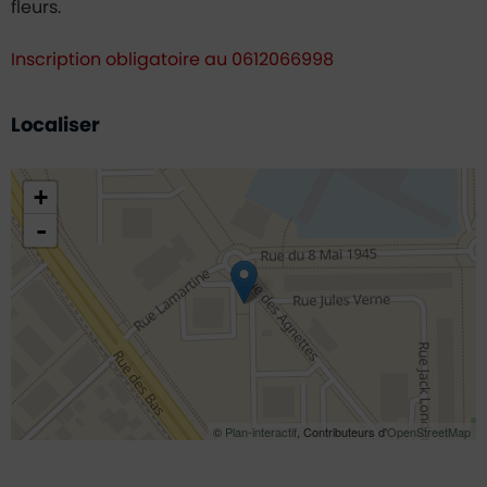
fleurs.
Inscription obligatoire au 0612066998
Localiser
48.921558,2.288798
+
-
©
Plan-interactif
, Contributeurs d'
OpenStreetMap