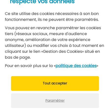
respecte vos données
S’abonner à la newsletter
Ce site utilise des cookies nécessaires à son bon
fonctionnement, ils ne peuvent être paramétrés.
Réseaux sociaux
Vous pouvez en revanche paramétrer les cookies
tiers (réseaux sociaux, mesure d'audience
Suivez-nous
anonyme, amélioration de votre expérience
utilisateur) ou modifier vos choix à tout moment en
cliquant sur le lien «Gestion des Cookies» situé en
Retrouvez nous sur Facebook
Retrouvez nous sur Insta
Retrouvez nous sur Ti
Retrouvez nous 
Retrouvez 
Retrou
bas de page.
Pour en savoir plus sur la «
politique des cookies
»
© 2019 Ville de Gennevilliers
Tout accepter
Mentions légales
Données personnelles
Gérer vos cookies
Politique cookies
Paramétrer