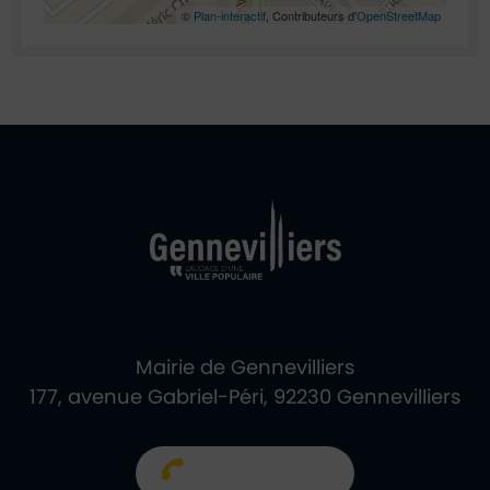
©
Plan-interactif
, Contributeurs d'
OpenStreetMap
Ville de Gennevill
Retour à l'accueil
Mairie de Gennevilliers
177, avenue Gabriel-Péri, 92230 Gennevilliers
01 40 85 66 66