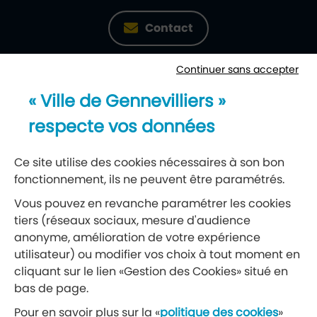
Contact
Continuer sans accepter
Newsletter
« Ville de Gennevilliers »
Recevez notre lettre d’information
respecte vos données
S’abonner à la newsletter
Ce site utilise des cookies nécessaires à son bon
fonctionnement, ils ne peuvent être paramétrés.
Réseaux sociaux
Vous pouvez en revanche paramétrer les cookies
tiers (réseaux sociaux, mesure d'audience
Suivez-nous
anonyme, amélioration de votre expérience
utilisateur) ou modifier vos choix à tout moment en
cliquant sur le lien «Gestion des Cookies» situé en
Retrouvez nous sur Facebook
Retrouvez nous sur Insta
Retrouvez nous sur Ti
Retrouvez nous 
Retrouvez 
Retrou
bas de page.
Pour en savoir plus sur la «
politique des cookies
»