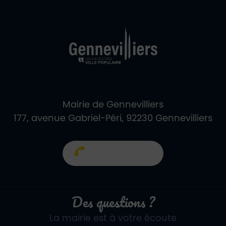
Ville de Gennevill
Retour à l'accueil
Mairie de Gennevilliers
177, avenue Gabriel-Péri, 92230 Gennevilliers
01 40 85 66 66
Des questions ?
La mairie est à votre écoute