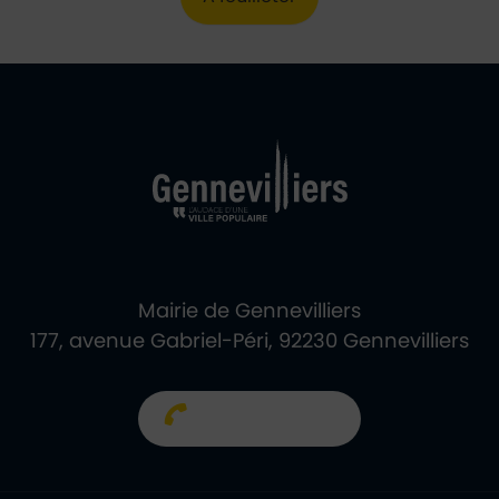
Ville de Gennevill
Retour à l'accueil
Mairie de Gennevilliers
177, avenue Gabriel-Péri, 92230 Gennevilliers
01 40 85 66 66