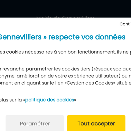
villiers
ueil
Mairie de Gennevilliers
Conti
177, avenue Gabriel-Péri, 92230 Gennevilliers
 Gennevilliers » respecte vos données
 des cookies nécessaires à son bon fonctionnement, ils ne
Newsletter
 revanche paramétrer les cookies tiers (réseaux sociau
nyme, amélioration de votre expérience utilisateur) ou m
Recevez notre lettre d’information
ment en cliquant sur le lien «Gestion des Cookies» situé 
S’abonner à la newsletter
lus sur la «
politique des cookies
»
Paramétrer
Tout accepter
les
Données personnelles
Gérer vos cookies
Po