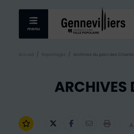
Re
Afficher le menu mobile
menu
/
/
Accueil
Reportages
Archives du parc des Chante
ARCHIVES 
Ajouter aux favoris
Partager sur Twitter
Partager sur Fac
Partager par