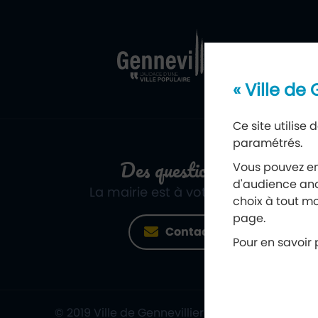
Ville de Genne
Retour à l'acc
« Ville de
Ce site utilise
paramétrés.
Des questions ?
Vous pouvez en
d'audience ano
La mairie est à votre écoute
choix à tout mo
page.
Contact
Pour en savoir p
© 2019 Ville de Gennevilliers
Mentions léga