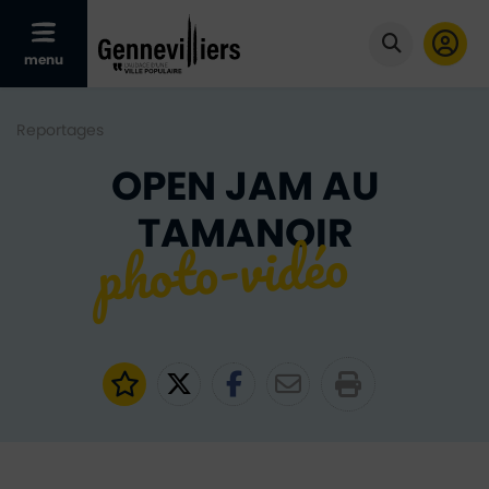
Afficher le menu mobile
menu
Cliquer po
Reportages
OPEN JAM AU
TAMANOIR
Ajouter aux favoris
Partager sur Twitter
Partager sur Faceb
Partager par e