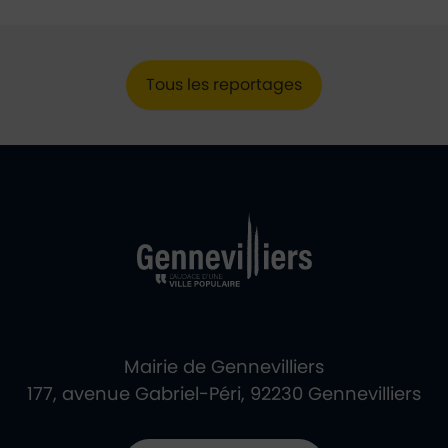
Tous les reportages
Ville de Gennevill
Retour à l'accueil
Mairie de Gennevilliers
177, avenue Gabriel-Péri, 92230 Gennevilliers