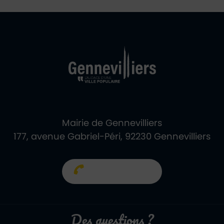
Ville de Gennevill
Retour à l'accueil
Mairie de Gennevilliers
177, avenue Gabriel-Péri, 92230 Gennevilliers
01 40 85 66 66
Des questions ?