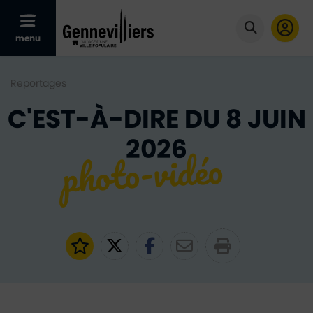
Afficher le menu mobile
menu
Cliquer po
Reportages
C'EST-À-DIRE DU 8 JUIN
2026
Ajouter aux favoris
Partager sur Twitter
Partager sur Faceb
Partager par e