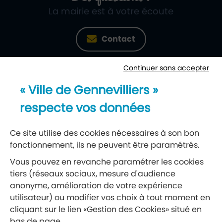
La mairie est à votre écoute
Contact
Continuer sans accepter
Newsletter
« Ville de Gennevilliers »
Recevez notre lettre d’information
respecte vos données
S’abonner à la newsletter
Ce site utilise des cookies nécessaires à son bon
fonctionnement, ils ne peuvent être paramétrés.
Réseaux sociaux
Vous pouvez en revanche paramétrer les cookies
tiers (réseaux sociaux, mesure d'audience
Suivez-nous
anonyme, amélioration de votre expérience
utilisateur) ou modifier vos choix à tout moment en
cliquant sur le lien «Gestion des Cookies» situé en
Retrouvez nous sur Facebook
Retrouvez nous sur Insta
Retrouvez nous sur Ti
Retrouvez nous 
Retrouvez 
Retrou
bas de page.