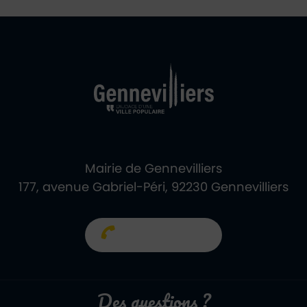
Ville de Gennevill
Retour à l'accueil
Mairie de Gennevilliers
177, avenue Gabriel-Péri, 92230 Gennevilliers
01 40 85 66 66
Des questions ?