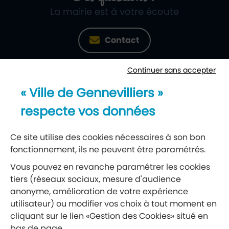
La mairie est à votre écoute
Contact
Continuer sans accepter
Newsletter
« Ville de Gennevilliers »
Recevez notre lettre d’information
respecte vos données
S’abonner à la newsletter
Ce site utilise des cookies nécessaires à son bon
fonctionnement, ils ne peuvent être paramétrés.
Réseaux sociaux
Vous pouvez en revanche paramétrer les cookies
tiers (réseaux sociaux, mesure d'audience
Suivez-nous
anonyme, amélioration de votre expérience
utilisateur) ou modifier vos choix à tout moment en
cliquant sur le lien «Gestion des Cookies» situé en
Retrouvez nous sur Facebook
Retrouvez nous sur Insta
Retrouvez nous sur Ti
Retrouvez nous 
Retrouvez 
Retrou
bas de page.