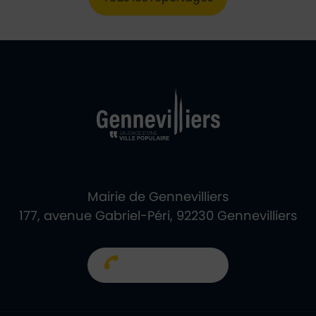
Ville de Gennevill
Retour à l'accueil
Mairie de Gennevilliers
177, avenue Gabriel-Péri, 92230 Gennevilliers
01 40 85 66 66