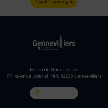
Tous les reportages
Ville de Gennevill
Retour à l'accueil
Mairie de Gennevilliers
177, avenue Gabriel-Péri, 92230 Gennevilliers
01 40 85 66 66