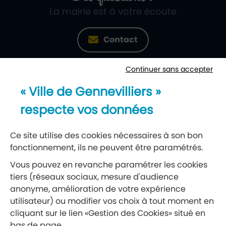
La mairie est à votre écoute
Contact
Continuer sans accepter
Newsletter
« Ville de Gennevilliers »
Recevez notre lettre d’information
respecte vos données
S’abonner à la newsletter
Ce site utilise des cookies nécessaires à son bon
fonctionnement, ils ne peuvent être paramétrés.
Réseaux sociaux
Vous pouvez en revanche paramétrer les cookies
tiers (réseaux sociaux, mesure d'audience
Suivez-nous
anonyme, amélioration de votre expérience
utilisateur) ou modifier vos choix à tout moment en
cliquant sur le lien «Gestion des Cookies» situé en
Retrouvez nous sur Facebook
Retrouvez nous sur Insta
Retrouvez nous sur Ti
Retrouvez nous 
Retrouvez 
Retrou
bas de page.