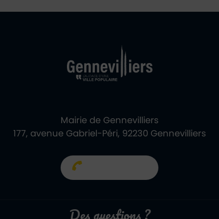
Ville de Gennevill
Retour à l'accueil
Mairie de Gennevilliers
177, avenue Gabriel-Péri, 92230 Gennevilliers
01 40 85 66 66
Des questions ?