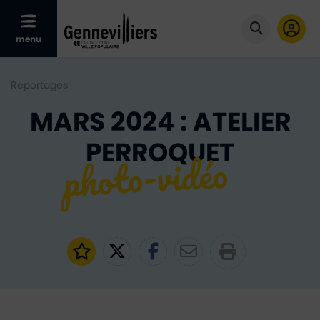
Afficher le menu mobile
menu
Cliquer po
Reportages
MARS 2024 : ATELIER
PERROQUET
Ajouter aux favoris
Partager sur Twitter
Partager sur Faceb
Partager par e