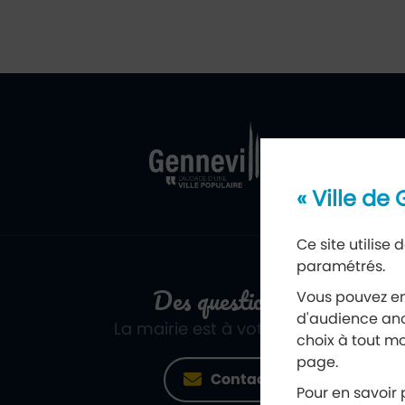
Ville de Genne
Retour à l'acc
« Ville de
Ce site utilise
paramétrés.
Des questions ?
Vous pouvez en
d'audience ano
La mairie est à votre écoute
choix à tout mo
page.
Contact
Pour en savoir p