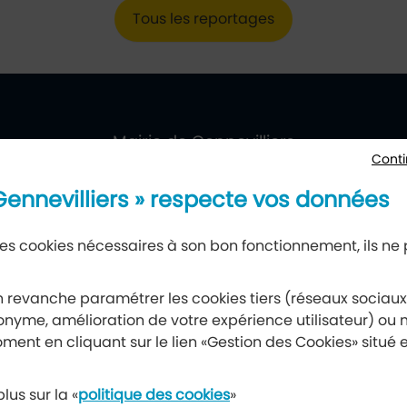
Tous les reportages
villiers
ueil
Mairie de Gennevilliers
Conti
177, avenue Gabriel-Péri, 92230 Gennevilliers
 Gennevilliers » respecte vos données
 des cookies nécessaires à son bon fonctionnement, ils ne
Newsletter
 revanche paramétrer les cookies tiers (réseaux sociau
nyme, amélioration de votre expérience utilisateur) ou m
Recevez notre lettre d’information
ment en cliquant sur le lien «Gestion des Cookies» situé 
S’abonner à la newsletter
lus sur la «
politique des cookies
»