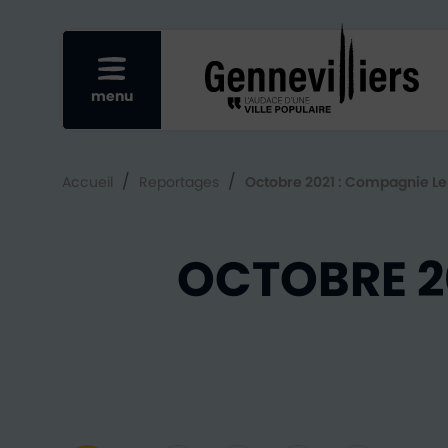
Re
Afficher le menu mobile
menu
/
/
Accueil
Reportages
Octobre 2021 : Compagnie Le
OCTOBRE 2