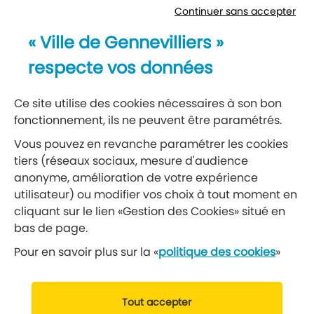
Continuer sans accepter
Newsletter
« Ville de Gennevilliers »
Recevez notre lettre d’information
respecte vos données
S’abonner à la newsletter
Ce site utilise des cookies nécessaires à son bon
fonctionnement, ils ne peuvent être paramétrés.
Réseaux sociaux
Vous pouvez en revanche paramétrer les cookies
tiers (réseaux sociaux, mesure d'audience
Suivez-nous
anonyme, amélioration de votre expérience
utilisateur) ou modifier vos choix à tout moment en
cliquant sur le lien «Gestion des Cookies» situé en
Retrouvez nous sur Facebook
Retrouvez nous sur Insta
Retrouvez nous sur Ti
Retrouvez nous 
Retrouvez 
Retrou
bas de page.
Pour en savoir plus sur la «
politique des cookies
»
© 2019 Ville de Gennevilliers
Tout accepter