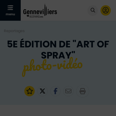
Afficher le menu mobile
menu
Cliquer po
Reportages
5E ÉDITION DE "ART OF
SPRAY"
Ajouter aux favoris
Partager sur Twitter
Partager sur Faceb
Partager par e