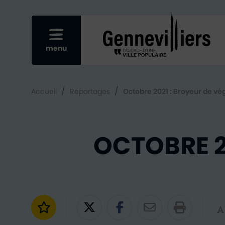
Re
Afficher le menu mobile
menu
/
/
Accueil
Reportages
Octobre 2021 : Broyeur de vé
OCTOBRE 2
Ajouter aux favoris
Partager sur Twitter
Partager sur Fac
Partager par