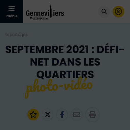
Afficher le menu mobile
menu
Cliquer po
Reportages
SEPTEMBRE 2021 : DÉFI-
NET DANS LES
QUARTIERS
Ajouter aux favoris
Partager sur Twitter
Partager sur Faceb
Partager par e