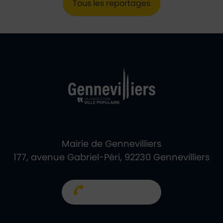
Tous les reportages
Ville de Gennevill
Retour à l'accueil
Mairie de Gennevilliers
177, avenue Gabriel-Péri, 92230 Gennevilliers
01 40 85 66 66