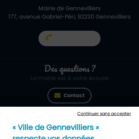
Mairie de Gennevilliers
177, avenue Gabriel-Péri, 92230 Gennevilliers
01 40 85 66 66
Des questions ?
La mairie est à votre écoute
Contact
Continuer sans accepter
Newsletter
« Ville de Gennevilliers »
Recevez notre lettre d’information