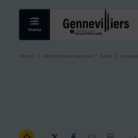
Re
Afficher le menu mobile
menu
/
/
/
Accueil
Démarches et services
Santé
Annuair