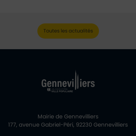
Toutes les actualités
Ville de Gennevill
Retour à l'accueil
Mairie de Gennevilliers
177, avenue Gabriel-Péri, 92230 Gennevilliers