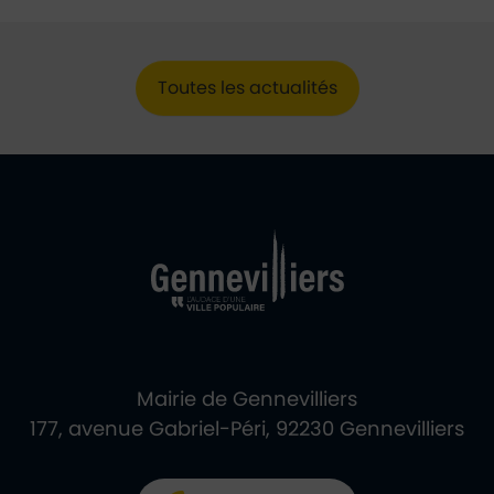
Toutes les actualités
Ville de Gennevill
Retour à l'accueil
Mairie de Gennevilliers
177, avenue Gabriel-Péri, 92230 Gennevilliers