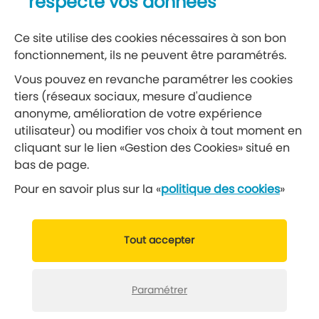
respecte vos données
06 89 54 44 47
Ce site utilise des cookies nécessaires à son bon
PLUS D'INFOS
fonctionnement, ils ne peuvent être paramétrés.
Vous pouvez en revanche paramétrer les cookies
tiers (réseaux sociaux, mesure d'audience
anonyme, amélioration de votre expérience
AILLOT ALEXANDRE
utilisateur) ou modifier vos choix à tout moment en
PÉDICURE - PODOLOGUE
cliquant sur le lien «Gestion des Cookies» situé en
47 Avenue des Gresillons
bas de page.
Pour en savoir plus sur la «
politique des cookies
»
06 61 40 22 26
Tout accepter
PLUS D'INFOS
Paramétrer