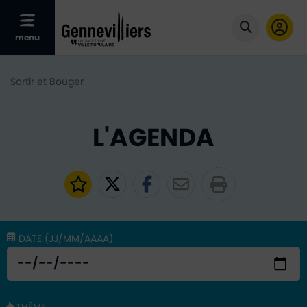
Afficher le menu mobile
menu
Cliquer po
Sortir et Bouger
L'AGENDA
Ajouter aux favoris
Partager sur Twitter
Partager sur Faceb
Partager par e
DATE
(JJ/MM/AAAA)