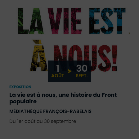
1
30
DU
AU
AOÛT
SEPT.
EXPOSITION
La vie est à nous, une histoire du Front
populaire
MÉDIATHÈQUE FRANÇOIS-RABELAIS
Du 1er août au 30 septembre