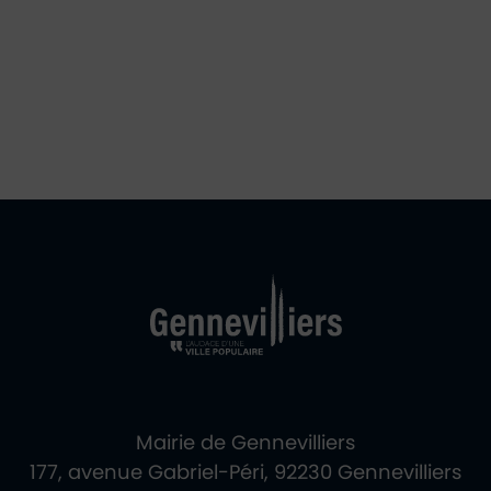
Ville de Gennevill
Retour à l'accueil
Mairie de Gennevilliers
177, avenue Gabriel-Péri, 92230 Gennevilliers